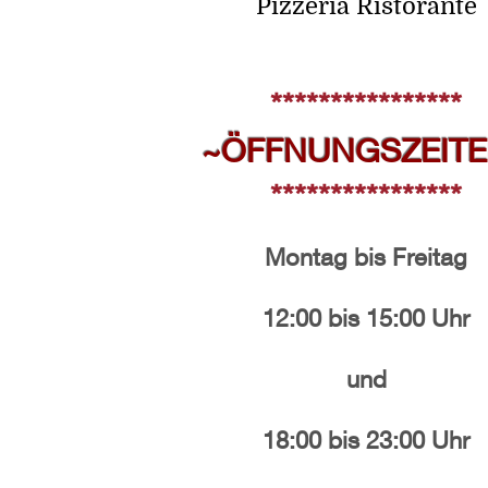
Pizzeria Ristorante
********
********
~ÖFFNUNGSZEIT
********
********
Montag bis Freitag
12:00 bis 15:00 Uhr
und
18:00 bis 23:0
0 U
hr