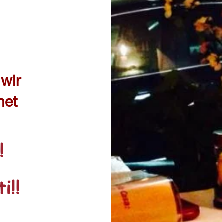
wir
et​
!
i!!